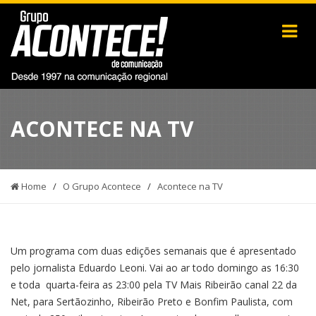
ACONTECE NA TV
Home
/
O Grupo Acontece
/
Acontece na TV
Um programa com duas edições semanais que é apresentado
pelo jornalista Eduardo Leoni. Vai ao ar todo domingo as 16:30
e toda quarta-feira as 23:00 pela TV Mais Ribeirão canal 22 da
Net, para Sertãozinho, Ribeirão Preto e Bonfim Paulista, com